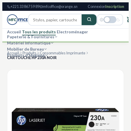
+221 33 867 59 89
mfcoffice@orange.sn
Connexion
Inscription
Accueil
Tous les produits
Electroménager
Papeterie & Fournitures
Matériel Informatique
Mobilier de Bureau
Accueil
Produits
Consommables Imprimante
Produits d'Hygiène
CARTOUCHE HP 230A NOIR