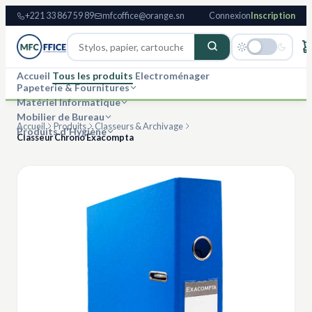
+221 33 867 59 89
mfcoffice@orange.sn
Connexion
Inscription
Accueil
Tous les produits
Electroménager
Papeterie & Fournitures
Matériel Informatique
Mobilier de Bureau
Accueil
Produits
Classeurs & Archivage
Produits d'Hygiène
Classeur Chrono Exacompta