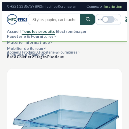
+221 33 867 59 89
mfcoffice@orange.sn
Connexion
Inscription
Accueil
Tous les produits
Electroménager
Papeterie & Fournitures
Matériel Informatique
Mobilier de Bureau
Accueil
Produits
Papeterie & Fournitures
Produits d'Hygiène
Bac à Courrier 2 Étages Plastique