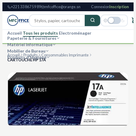
+221 33 867 59 89
mfcoffice@orange.sn
Connexion
Inscription
Accueil
Tous les produits
Electroménager
Papeterie & Fournitures
Matériel Informatique
Mobilier de Bureau
Accueil
Produits
Consommables Imprimante
Produits d'Hygiène
CARTOUCHE HP 17A