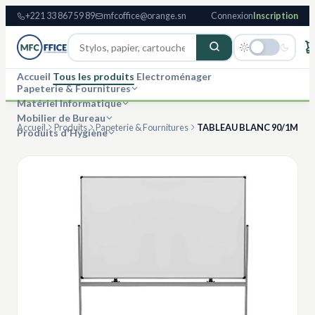
+221 33 867 59 89
mfcoffice@orange.sn
Connexion
Inscription
Accueil
Tous les produits
Electroménager
Papeterie & Fournitures
Matériel Informatique
Mobilier de Bureau
Accueil
Produits
Papeterie & Fournitures
TABLEAU BLANC 90/1M
Produits d'Hygiène