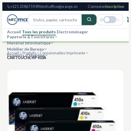
+221 33 867 59 89
mfcoffice@orange.sn
Connexion
Inscription
Accueil
Tous les produits
Electroménager
Papeterie & Fournitures
Matériel Informatique
Mobilier de Bureau
Accueil
Produits
Consommables Imprimante
Produits d'Hygiène
CARTOUCHE HP 410A