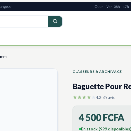
ange.sn
Lun – Ven 08h – 17h
 6mm
CLASSEURS & ARCHIVAGE
Baguette Pour R
4.2 · 69 avis
4 500 FCFA
En stock (999 disponibles