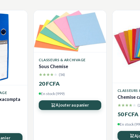
CLASSEURS & ARCHIVAGE
Sous Chemise
(54)
20 FCFA
CLASSEURS 
VAGE
En stock (999)
Chemise c
Exacompta
Ajouter au panier
(
50 FCFA
En stock (99
Aj
panier