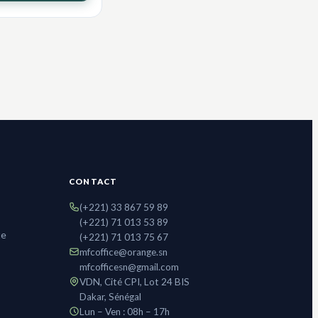
CONTACT
(+221) 33 867 59 89
(+221) 71 013 53 89
te
(+221) 71 013 75 67
mfcoffice@orange.sn
mfcofficesn@gmail.com
VDN, Cité CPI, Lot 24 BIS
Dakar, Sénégal
Lun – Ven : 08h – 17h