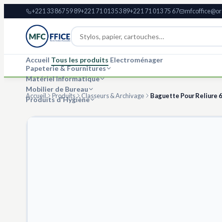
+221 33 867 59 89
+221 71 013 53 89
+221 71 013 75 67
mfcoffice@or
Accueil
Tous les produits
Electroménager
Papeterie & Fournitures
Matériel Informatique
Mobilier de Bureau
Accueil
Produits
Classeurs & Archivage
Baguette Pour Reliure
Produits d'Hygiène