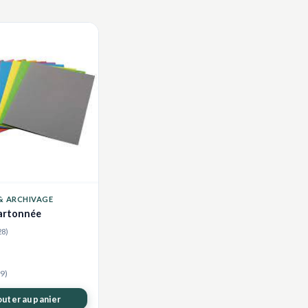
& ARCHIVAGE
artonnée
28)
9)
outer au panier